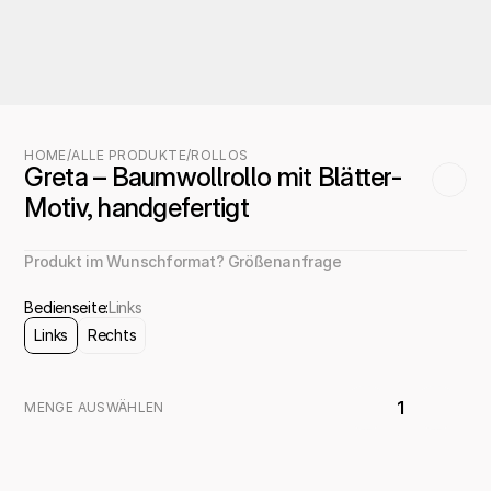
HOME
/
ALLE PRODUKTE
/
ROLLOS
Greta – Baumwollrollo mit Blätter-
Motiv, handgefertigt
Produkt im Wunschformat? Größenanfrage
Bedienseite:
Links
Links
Rechts
1
MENGE AUSWÄHLEN