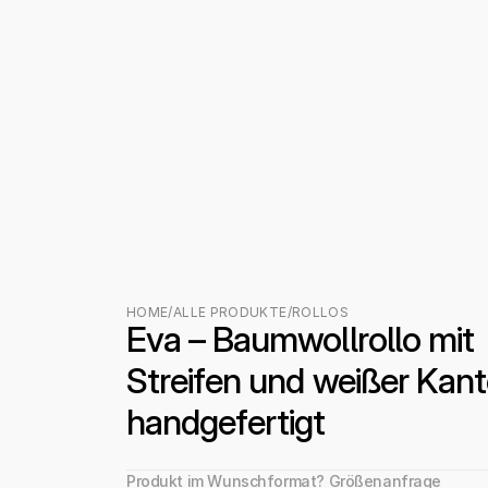
HOME
/
ALLE PRODUKTE
/
ROLLOS
Eva – Baumwollrollo mit 
Streifen und weißer Kante
handgefertigt
Produkt im Wunschformat? Größenanfrage